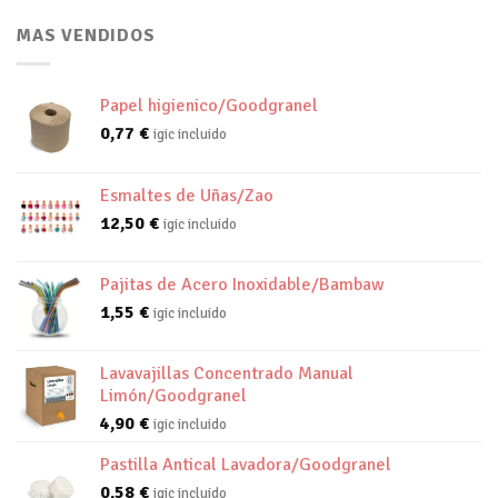
MAS VENDIDOS
Papel higienico/Goodgranel
0,77
€
igic incluido
Esmaltes de Uñas/Zao
12,50
€
igic incluido
Pajitas de Acero Inoxidable/Bambaw
1,55
€
igic incluido
Lavavajillas Concentrado Manual
Limón/Goodgranel
4,90
€
igic incluido
Pastilla Antical Lavadora/Goodgranel
0,58
€
igic incluido