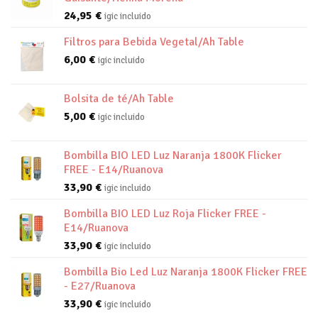
24,95
€
igic incluido
Filtros para Bebida Vegetal/Ah Table
6,00
€
igic incluido
Bolsita de té/Ah Table
5,00
€
igic incluido
Bombilla BIO LED Luz Naranja 1800K Flicker
FREE - E14/Ruanova
33,90
€
igic incluido
Bombilla BIO LED Luz Roja Flicker FREE -
E14/Ruanova
33,90
€
igic incluido
Bombilla Bio Led Luz Naranja 1800K Flicker FREE
- E27/Ruanova
33,90
€
igic incluido