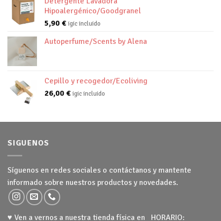
Detergente Lavadora
Hipoalergénico/Goodgranel
5,90
€
igic incluido
Autoperfume/Scents by Alena
Cepillo y recogedor/Ecoliving
26,00
€
igic incluido
SIGUENOS
Síguenos en redes sociales o contáctanos y mantente
informado sobre nuestros productos y novedades.
♥ Ven a vernos a nuestra tienda física en HORARIO: