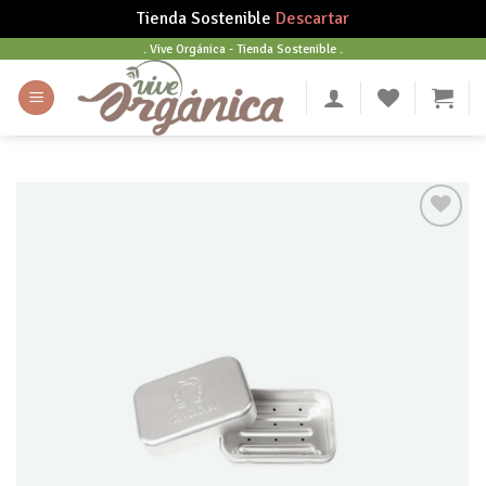
Tienda Sostenible
Descartar
Skip
. Vive Orgánica - Tienda Sostenible .
to
content
Añadir
a tu
lista
de
deseos