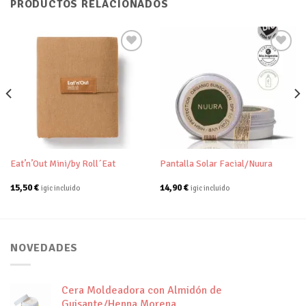
PRODUCTOS RELACIONADOS
Añadir
Añadir
a tu
a tu
lista de
lista de
deseos
deseos
Eat’n’Out Mini/by Roll´Eat
Pantalla Solar Facial/Nuura
15,50
€
14,90
€
igic incluido
igic incluido
NOVEDADES
Cera Moldeadora con Almidón de
Guisante/Henna Morena