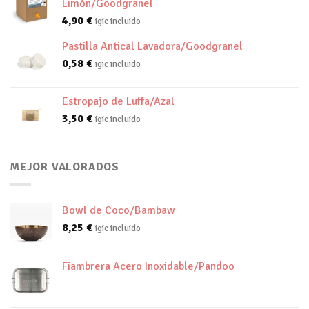
Limón/Goodgranel
4,90
€
igic incluido
Pastilla Antical Lavadora/Goodgranel
0,58
€
igic incluido
Estropajo de Luffa/Azal
3,50
€
igic incluido
MEJOR VALORADOS
Bowl de Coco/Bambaw
8,25
€
igic incluido
Fiambrera Acero Inoxidable/Pandoo