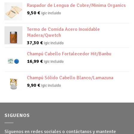
Raspador de Lengua de Cobre/Minima Organics
9,50
€
igic incluido
Termo de Comida Acero Inoxidable
Madera/Qwetch
37,30
€
igic incluido
Champú Cabello Fortalecedor Hit/Banbu
16,99
€
igic incluido
Champú Sólido Cabello Blanco/Lamazuna
9,90
€
igic incluido
SIGUENOS
Síguenos en redes sociales o contáctanos y mantente