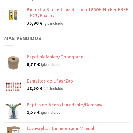
Bombilla Bio Led Luz Naranja 1800K Flicker FREE
- E27/Ruanova
33,90
€
igic incluido
MAS VENDIDOS
Papel higienico/Goodgranel
0,77
€
igic incluido
Esmaltes de Uñas/Zao
12,50
€
igic incluido
Pajitas de Acero Inoxidable/Bambaw
1,55
€
igic incluido
Lavavajillas Concentrado Manual