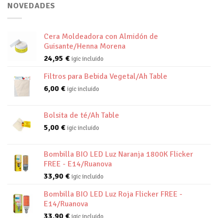
0,85 €
NOVEDADES
Cera Moldeadora con Almidón de
Guisante/Henna Morena
24,95
€
igic incluido
Filtros para Bebida Vegetal/Ah Table
6,00
€
igic incluido
Bolsita de té/Ah Table
5,00
€
igic incluido
Bombilla BIO LED Luz Naranja 1800K Flicker
FREE - E14/Ruanova
33,90
€
igic incluido
Bombilla BIO LED Luz Roja Flicker FREE -
E14/Ruanova
33,90
€
igic incluido