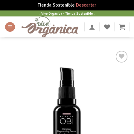
Tienda Sostenible
Descartar
Skip
. Vive Orgánica - Tienda Sostenible .
to
content
Añadir
a tu
lista
de
deseos