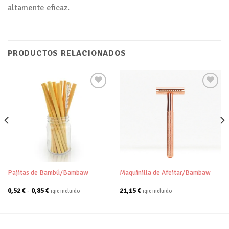
altamente eficaz.
PRODUCTOS RELACIONADOS
Añadir
Añadir
a tu
a tu
lista de
lista de
deseos
deseos
Pajitas de Bambú/Bambaw
Maquinilla de Afeitar/Bambaw
Rango
0,52
€
-
0,85
€
21,15
€
igic incluido
igic incluido
de
precios:
desde
0,52 €
hasta