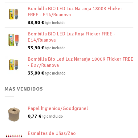
Bombilla BIO LED Luz Naranja 1800K Flicker
FREE - E14/Ruanova
33,90
€
igic incluido
Bombilla BIO LED Luz Roja Flicker FREE -
E14/Ruanova
33,90
€
igic incluido
Bombilla Bio Led Luz Naranja 1800K Flicker FREE
- E27/Ruanova
33,90
€
igic incluido
MAS VENDIDOS
Papel higienico/Goodgranel
0,77
€
igic incluido
Esmaltes de Uñas/Zao