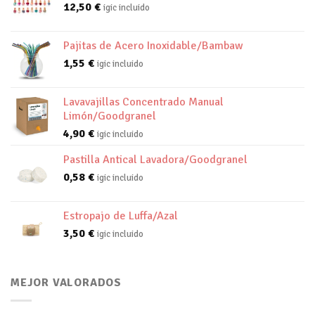
12,50
€
igic incluido
Pajitas de Acero Inoxidable/Bambaw
1,55
€
igic incluido
Lavavajillas Concentrado Manual
Limón/Goodgranel
4,90
€
igic incluido
Pastilla Antical Lavadora/Goodgranel
0,58
€
igic incluido
Estropajo de Luffa/Azal
3,50
€
igic incluido
MEJOR VALORADOS