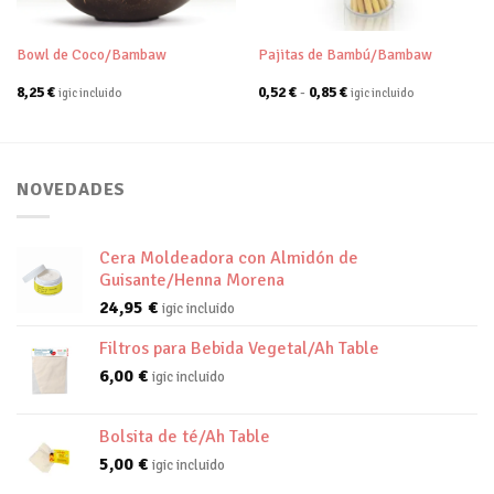
Bowl de Coco/Bambaw
Pajitas de Bambú/Bambaw
Rango
8,25
€
0,52
€
-
0,85
€
igic incluido
igic incluido
de
precios:
desde
0,52 €
hasta
0,85 €
NOVEDADES
Cera Moldeadora con Almidón de
Guisante/Henna Morena
24,95
€
igic incluido
Filtros para Bebida Vegetal/Ah Table
6,00
€
igic incluido
Bolsita de té/Ah Table
5,00
€
igic incluido