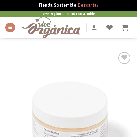
Tienda Sostenible
Descartar
Skip
. Vive Orgánica - Tienda Sostenible .
to
content
Añadir
a tu
lista
de
deseos