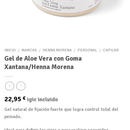
INICIO
/
MARCAS
/
HENNA MORENA
/
PERSONAL
/
CAPILAR
Gel de Aloe Vera con Goma
Xantana/Henna Morena
22,95
€
igic incluido
Gel natural de fijación fuerte que logra control total del
peinado.
Ideal para definir los rizos o para realizar recogidos.