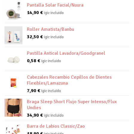
Pantalla Solar Facial/Nuura
14,90
€
igic incluido
Roller Amatista/Banbu
32,50
€
igic incluido
Pastilla Antical Lavadora/Goodgranel
0,58
€
igic incluido
Cabezales Recambio Cepillos de Dientes
Flexibles/Lamazuna
7,90
€
igic incluido
Braga Sleep Short Flujo Super Intenso/Flux
Undies
34,90
€
igic incluido
Barra de Labios Classic/Zao
18,90
€
igic incluido