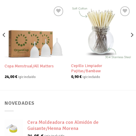
Añadir
Añadir
a tu
a tu
lista de
lista de
deseos
deseos
Cepillo Limpiador
Copa Menstrual/All Matters
Pajitas/Bambaw
24,00
€
0,90
€
igic incluido
igic incluido
NOVEDADES
Cera Moldeadora con Almidón de
Guisante/Henna Morena
24,95
€