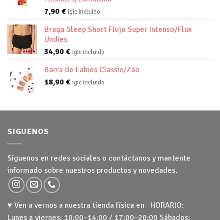
7,90
€
igic incluido
Braga Sleep Short Flujo Super Intenso/Flux
Undies
34,90
€
igic incluido
Barra de Labios Classic/Zao
18,90
€
igic incluido
SIGUENOS
Síguenos en redes sociales o contáctanos y mantente
informado sobre nuestros productos y novedades.
♥ Ven a vernos a nuestra tienda física en HORARIO:
Lunes a viernes: 10:00–14:00 / 17:00–20:00 Sábados: