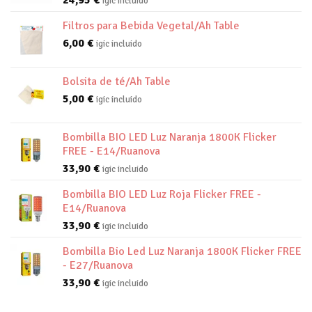
igic incluido
Filtros para Bebida Vegetal/Ah Table
6,00
€
igic incluido
Bolsita de té/Ah Table
5,00
€
igic incluido
Bombilla BIO LED Luz Naranja 1800K Flicker
FREE - E14/Ruanova
33,90
€
igic incluido
Bombilla BIO LED Luz Roja Flicker FREE -
E14/Ruanova
33,90
€
igic incluido
Bombilla Bio Led Luz Naranja 1800K Flicker FREE
- E27/Ruanova
33,90
€
igic incluido