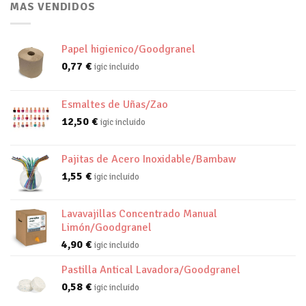
MAS VENDIDOS
Papel higienico/Goodgranel
0,77
€
igic incluido
Esmaltes de Uñas/Zao
12,50
€
igic incluido
Pajitas de Acero Inoxidable/Bambaw
1,55
€
igic incluido
Lavavajillas Concentrado Manual
Limón/Goodgranel
4,90
€
igic incluido
Pastilla Antical Lavadora/Goodgranel
0,58
€
igic incluido