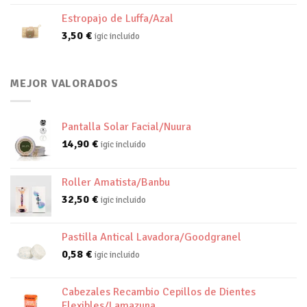
Estropajo de Luffa/Azal
3,50
€
igic incluido
MEJOR VALORADOS
Pantalla Solar Facial/Nuura
14,90
€
igic incluido
Roller Amatista/Banbu
32,50
€
igic incluido
Pastilla Antical Lavadora/Goodgranel
0,58
€
igic incluido
Cabezales Recambio Cepillos de Dientes
Flexibles/Lamazuna