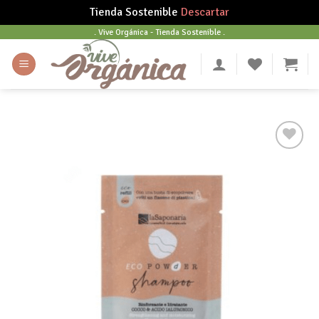
Tienda Sostenible
Descartar
Skip
. Vive Orgánica - Tienda Sostenible .
to
content
Añadir
a tu
lista
de
deseos