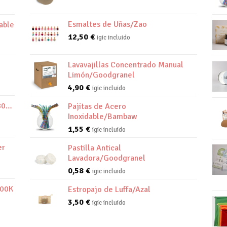
Esmaltes de Uñas/Zao
able
12,50
€
igic incluido
Lavavajillas Concentrado Manual
Limón/Goodgranel
4,90
€
igic incluido
800K
Pajitas de Acero
Inoxidable/Bambaw
1,55
€
igic incluido
er
Pastilla Antical
Lavadora/Goodgranel
0,58
€
igic incluido
800K
Estropajo de Luffa/Azal
3,50
€
igic incluido