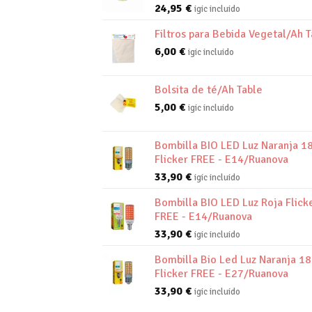
24,95
€
igic incluido
Filtros para Bebida Vegetal/Ah T
6,00
€
igic incluido
Bolsita de té/Ah Table
5,00
€
igic incluido
Bombilla BIO LED Luz Naranja 1
Flicker FREE - E14/Ruanova
33,90
€
igic incluido
Bombilla BIO LED Luz Roja Flick
FREE - E14/Ruanova
33,90
€
igic incluido
Bombilla Bio Led Luz Naranja 1
Flicker FREE - E27/Ruanova
33,90
€
igic incluido