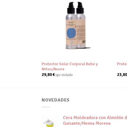
Añadir
Añadir
a tu
a tu
lista de
lista de
deseos
deseos
+
+
Protector Solar Corporal Bebe y
itar/Bambaw
Prote
Niños/Nuura
29,80
€
23,8
igic incluido
NOVEDADES
Cera Moldeadora con Almidón 
Guisante/Henna Morena