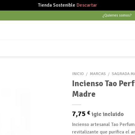
Tienda Sostenible
Descartar
¿Quienes somos?
INICIO
/
MARCAS
/
SAGRADA M
Incienso Tao Pe
Madre
Añadir
a tu
lista
7,75
€
igic incluido
de
deseos
Incienso artesanal Tao Perfum 
revitalizante que purifica el 