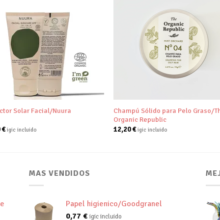
Añadir
Aña
a tu
a 
lista de
list
deseos
des
+
Champú Sólido para Pelo Graso/T
ctor Solar Facial/Nuura
Organic Republic
0
€
12,20
€
igic incluido
igic incluido
MAS VENDIDOS
ME
de
Papel higienico/Goodgranel
0,77
€
igic incluido