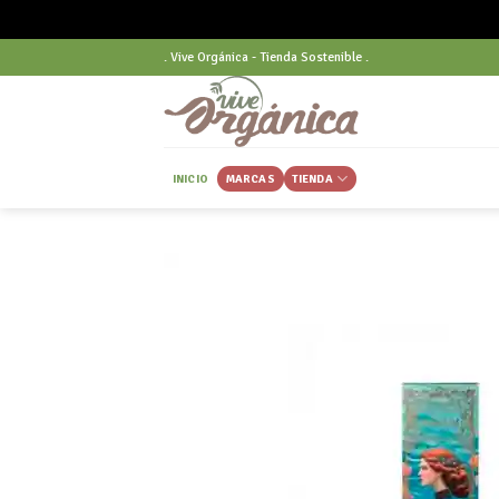
Skip
. Vive Orgánica - Tienda Sostenible .
to
content
INICIO
MARCAS
TIENDA