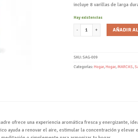
incluye 8 varillas de larga dur
Hay existencias
Incienso Tao Perfum Limón/Sag
AÑADIR A
SKU:
SAG-009
Categorías:
Hogar
,
Hogar
,
MARCAS
,
S
dre ofrece una experiencia aromática fresca y energizante, ide
rico ayuda a renovar el aire, estimular la concentración y elevar
 meditación o simplemente para armonizar tu hogar.