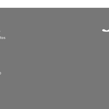
y
tos
0