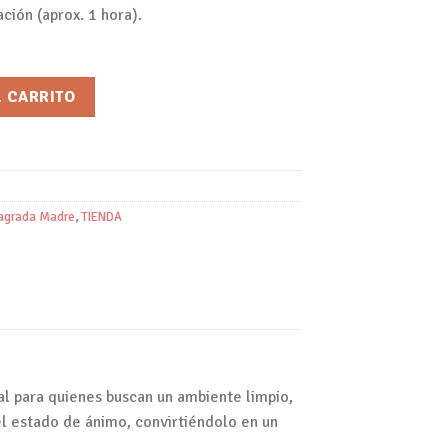
ación (aprox. 1 hora).
rada Madre cantidad
L CARRITO
agrada Madre
,
TIENDA
al para quienes buscan un ambiente limpio,
 el estado de ánimo, convirtiéndolo en un