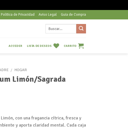
Politica de Privacidad
Aviso Legal
Guia de Compra
Buscar
por:
LISTA DE DESEOS
CARRITO
ACCEDER
ADRE
/
HOGAR
rfum Limón/Sagrada
Limón, con una fragancia cítrica, fresca y
ambiente y aporta claridad mental. Cada caja