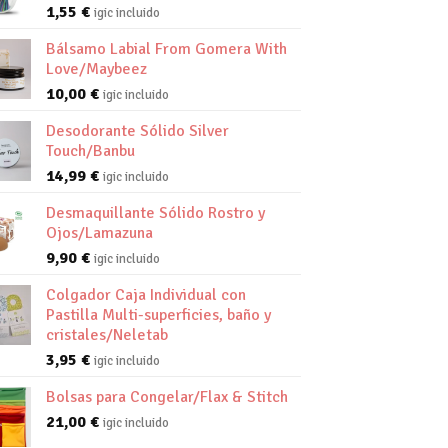
1,55
€
igic incluido
Bálsamo Labial From Gomera With
Love/Maybeez
10,00
€
igic incluido
Desodorante Sólido Silver
Touch/Banbu
14,99
€
igic incluido
Desmaquillante Sólido Rostro y
Ojos/Lamazuna
9,90
€
igic incluido
Colgador Caja Individual con
Pastilla Multi-superficies, baño y
cristales/Neletab
3,95
€
igic incluido
Bolsas para Congelar/Flax & Stitch
21,00
€
igic incluido