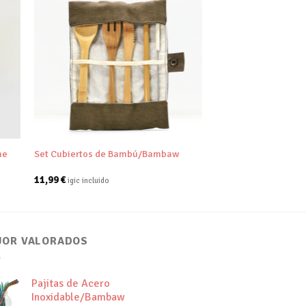
dir
Añadir
tu
a tu
a de
lista de
eos
deseos
+
he
Set Cubiertos de Bambú/Bambaw
11,99
€
igic incluido
JOR VALORADOS
Pajitas de Acero
Inoxidable/Bambaw