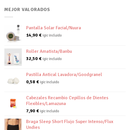
MEJOR VALORADOS
Pantalla Solar Facial/Nuura
14,90
€
igic incluido
Roller Amatista/Banbu
32,50
€
igic incluido
Pastilla Antical Lavadora/Goodgranel
0,58
€
igic incluido
Cabezales Recambio Cepillos de Dientes
Flexibles/Lamazuna
7,90
€
igic incluido
Braga Sleep Short Flujo Super Intenso/Flux
Undies