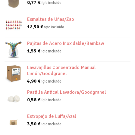
0,77
€
igic incluido
Esmaltes de Uñas/Zao
12,50
€
igic incluido
Pajitas de Acero Inoxidable/Bambaw
1,55
€
igic incluido
Lavavajillas Concentrado Manual
Limón/Goodgranel
4,90
€
igic incluido
Pastilla Antical Lavadora/Goodgranel
0,58
€
igic incluido
Estropajo de Luffa/Azal
3,50
€
igic incluido