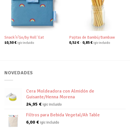
Añadir
Añadir
a tu
a tu
lista de
lista de
deseos
deseos
Snack’n’Go/by Roll´Eat
Pajitas de Bambú/Bambaw
Rango
10,50
€
0,52
€
-
0,85
€
igic incluido
igic incluido
de
precios:
desde
0,52 €
hasta
0,85 €
NOVEDADES
Cera Moldeadora con Almidón de
Guisante/Henna Morena
24,95
€
igic incluido
Filtros para Bebida Vegetal/Ah Table
6,00
€
igic incluido