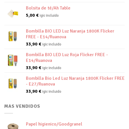
Bolsita de té/Ah Table
5,00
€
igic incluido
Bombilla BIO LED Luz Naranja 1800K Flicker
FREE - E14/Ruanova
33,90
€
igic incluido
Bombilla BIO LED Luz Roja Flicker FREE -
E14/Ruanova
33,90
€
igic incluido
Bombilla Bio Led Luz Naranja 1800K Flicker FREE
- E27/Ruanova
33,90
€
igic incluido
MAS VENDIDOS
Papel higienico/Goodgranel