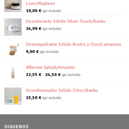
Love/Maybeez
10,00
€
igic incluido
Desodorante Sólido Silver Touch/Banbu
14,99
€
igic incluido
Desmaquillante Sólido Rostro y Ojos/Lamazuna
9,90
€
igic incluido
Aftersun Splash/Amazinc
Rango
22,55
€
-
24,50
€
igic incluido
de
precios:
Acondicionador Sólido Citric/Banbu
desde
15,50
€
igic incluido
22,55 €
hasta
24,50 €
SIGUENOS