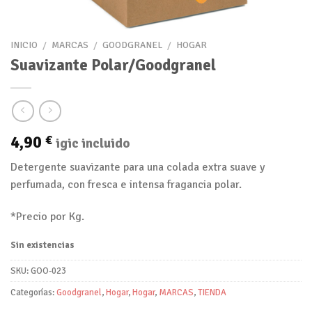
INICIO
/
MARCAS
/
GOODGRANEL
/
HOGAR
Suavizante Polar/Goodgranel
4,90
€
igic incluido
Detergente suavizante para una colada extra suave y
perfumada, con fresca e intensa fragancia polar.
*Precio por Kg.
Sin existencias
SKU:
GOO-023
Categorías:
Goodgranel
,
Hogar
,
Hogar
,
MARCAS
,
TIENDA