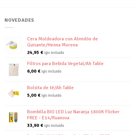
NOVEDADES
Cera Moldeadora con Almidón de
Guisante/Henna Morena
24,95
€
igic incluido
Filtros para Bebida Vegetal/Ah Table
6,00
€
igic incluido
Bolsita de té/Ah Table
5,00
€
igic incluido
Bombilla BIO LED Luz Naranja 1800K Flicker
FREE - E14/Ruanova
33,90
€
igic incluido