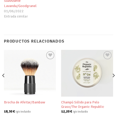
Suavizante
Lavanda/Goodgranel
01/06/2022
Entrada similar
PRODUCTOS RELACIONADOS
Añadir
Añadir
a tu
a tu
lista de
lista de
deseos
deseos
Champú Sólido para Pelo
Brocha de Afeitar/Bambaw
Graso/The Organic Republic
18,30
€
12,20
€
igic incluido
igic incluido