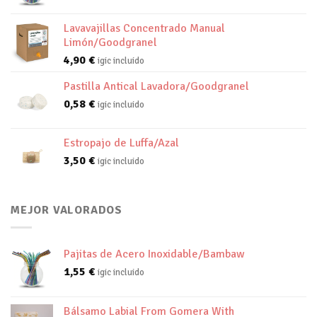
Lavavajillas Concentrado Manual
Limón/Goodgranel
4,90
€
igic incluido
Pastilla Antical Lavadora/Goodgranel
0,58
€
igic incluido
Estropajo de Luffa/Azal
3,50
€
igic incluido
MEJOR VALORADOS
Pajitas de Acero Inoxidable/Bambaw
1,55
€
igic incluido
Bálsamo Labial From Gomera With