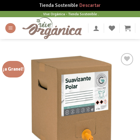
Tienda Sostenible
Descartar
Skip
. Vive Orgánica - Tienda Sostenible .
to
content
¡a Granel!
Añadir
a tu
lista
de
deseos