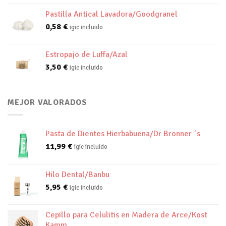
Pastilla Antical Lavadora/Goodgranel
0,58
€
igic incluido
Estropajo de Luffa/Azal
3,50
€
igic incluido
MEJOR VALORADOS
Pasta de Dientes Hierbabuena/Dr Bronner ´s
11,99
€
igic incluido
Hilo Dental/Banbu
5,95
€
igic incluido
Cepillo para Celulitis en Madera de Arce/Kost
Kamm