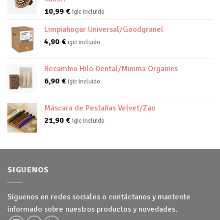
10,99
€
igic incluido
Limpiahogar Universal/Goodgranel
4,90
€
igic incluido
Recambio Hilo Dental/Minima Organics
6,90
€
igic incluido
Máscara de Pestañas Velvet/Zao
21,90
€
igic incluido
SIGUENOS
Síguenos en redes sociales o contáctanos y mantente
informado sobre nuestros productos y novedades.