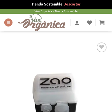
Tienda Sostenible
Descartar
Skip
. Vive Orgánica - Tienda Sostenible .
to
content
Añadir
a tu
lista
de
deseos