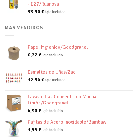
- E27/Ruanova
33,90
€
igic incluido
MAS VENDIDOS
Papel higienico/Goodgranel
0,77
€
igic incluido
Esmaltes de Uñas/Zao
12,50
€
igic incluido
Lavavajillas Concentrado Manual
Limón/Goodgranel
4,90
€
igic incluido
Pajitas de Acero Inoxidable/Bambaw
1,55
€
igic incluido