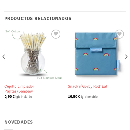
PRODUCTOS RELACIONADOS
Añadir
Añadir
a tu
a tu
lista de
lista de
deseos
deseos
Cepillo Limpiador
Snack’n’Go/by Roll´Eat
Pajitas/Bambaw
0,90
€
10,50
€
igic incluido
igic incluido
NOVEDADES