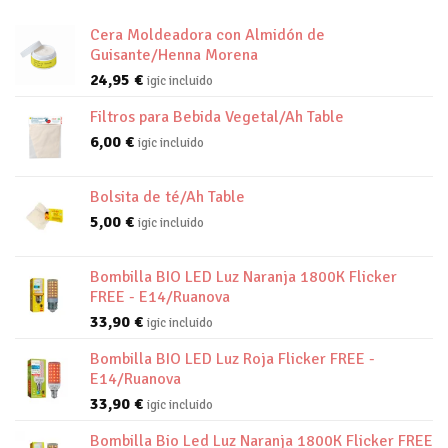
Cera Moldeadora con Almidón de
Guisante/Henna Morena
24,95
€
igic incluido
Filtros para Bebida Vegetal/Ah Table
6,00
€
igic incluido
Bolsita de té/Ah Table
5,00
€
igic incluido
Bombilla BIO LED Luz Naranja 1800K Flicker
FREE - E14/Ruanova
33,90
€
igic incluido
Bombilla BIO LED Luz Roja Flicker FREE -
E14/Ruanova
33,90
€
igic incluido
Bombilla Bio Led Luz Naranja 1800K Flicker FREE