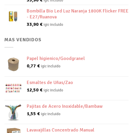
33,90
€
igic incluido
Bombilla Bio Led Luz Naranja 1800K Flicker FREE
- E27/Ruanova
33,90
€
igic incluido
MAS VENDIDOS
Papel higienico/Goodgranel
0,77
€
igic incluido
Esmaltes de Uñas/Zao
12,50
€
igic incluido
Pajitas de Acero Inoxidable/Bambaw
1,55
€
igic incluido
Lavavajillas Concentrado Manual