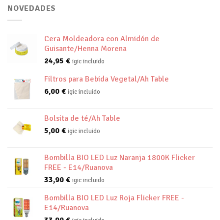
NOVEDADES
Cera Moldeadora con Almidón de
Guisante/Henna Morena
24,95
€
igic incluido
Filtros para Bebida Vegetal/Ah Table
6,00
€
igic incluido
Bolsita de té/Ah Table
5,00
€
igic incluido
Bombilla BIO LED Luz Naranja 1800K Flicker
FREE - E14/Ruanova
33,90
€
igic incluido
Bombilla BIO LED Luz Roja Flicker FREE -
E14/Ruanova