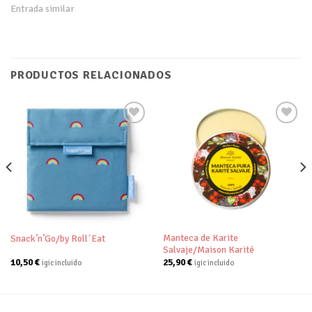
Entrada similar
PRODUCTOS RELACIONADOS
Añadir
Añadir
a tu
a tu
lista de
lista de
deseos
deseos
Manteca de Karite
Snack’n’Go/by Roll´Eat
Salvaje/Maison Karité
10,50
€
25,90
€
igic incluido
igic incluido