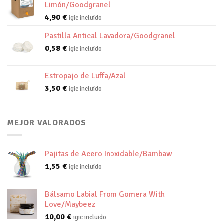
Limón/Goodgranel
4,90
€
igic incluido
Pastilla Antical Lavadora/Goodgranel
0,58
€
igic incluido
Estropajo de Luffa/Azal
3,50
€
igic incluido
MEJOR VALORADOS
Pajitas de Acero Inoxidable/Bambaw
1,55
€
igic incluido
Bálsamo Labial From Gomera With
Love/Maybeez
10,00
€
igic incluido