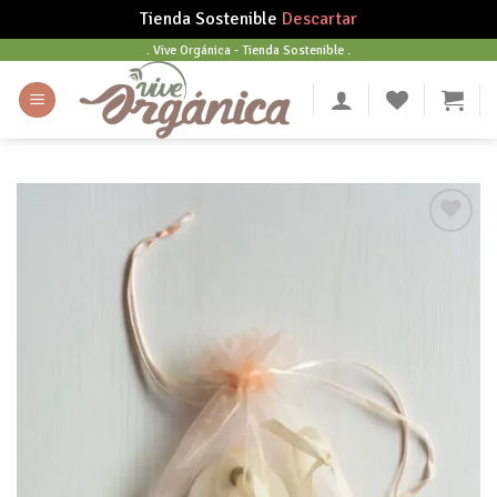
Tienda Sostenible
Descartar
Skip
. Vive Orgánica - Tienda Sostenible .
to
content
Añadir
a tu
lista
de
deseos