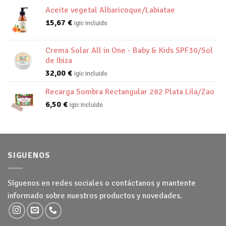
Aceite vegetal Albaricoque/Labiatae
15,67
€
igic incluido
Crema Solar All in One - Baby & Kids SPF30/Sol
de Ibiza
32,00
€
igic incluido
Recarga Sombra Rectangular 282 Plata Lila/Zao
6,50
€
igic incluido
SIGUENOS
Síguenos en redes sociales o contáctanos y mantente
informado sobre nuestros productos y novedades.