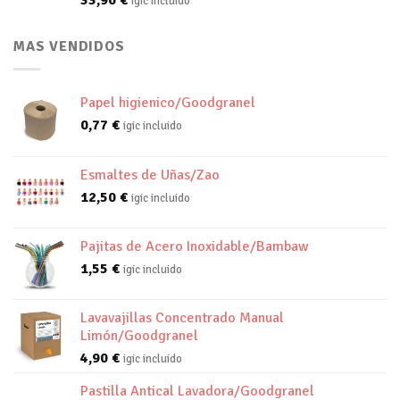
33,90
€
igic incluido
MAS VENDIDOS
Papel higienico/Goodgranel
0,77
€
igic incluido
Esmaltes de Uñas/Zao
12,50
€
igic incluido
Pajitas de Acero Inoxidable/Bambaw
1,55
€
igic incluido
Lavavajillas Concentrado Manual
Limón/Goodgranel
4,90
€
igic incluido
Pastilla Antical Lavadora/Goodgranel