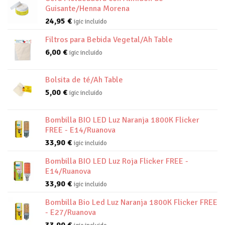
Guisante/Henna Morena
24,95
€
igic incluido
Filtros para Bebida Vegetal/Ah Table
6,00
€
igic incluido
Bolsita de té/Ah Table
5,00
€
igic incluido
Bombilla BIO LED Luz Naranja 1800K Flicker
FREE - E14/Ruanova
33,90
€
igic incluido
Bombilla BIO LED Luz Roja Flicker FREE -
E14/Ruanova
33,90
€
igic incluido
Bombilla Bio Led Luz Naranja 1800K Flicker FREE
- E27/Ruanova