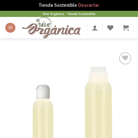
Tienda Sostenible
Descartar
Skip
. Vive Orgánica - Tienda Sostenible .
to
content
Añadir
a tu
lista
de
deseos