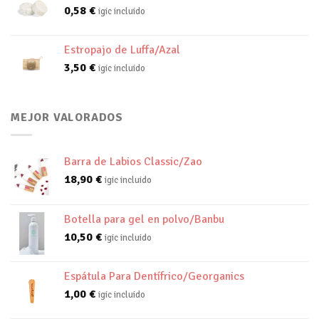
0,58
€
igic incluido
Estropajo de Luffa/Azal
3,50
€
igic incluido
MEJOR VALORADOS
Barra de Labios Classic/Zao
18,90
€
igic incluido
Botella para gel en polvo/Banbu
10,50
€
igic incluido
Espátula Para Dentífrico/Georganics
1,00
€
igic incluido