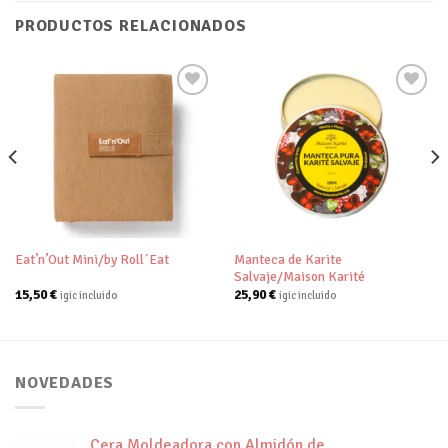
PRODUCTOS RELACIONADOS
Añadir
Añadir
a tu
a tu
lista de
lista de
deseos
deseos
Manteca de Karite
Eat’n’Out Mini/by Roll´Eat
Salvaje/Maison Karité
15,50
€
25,90
€
igic incluido
igic incluido
NOVEDADES
Cera Moldeadora con Almidón de