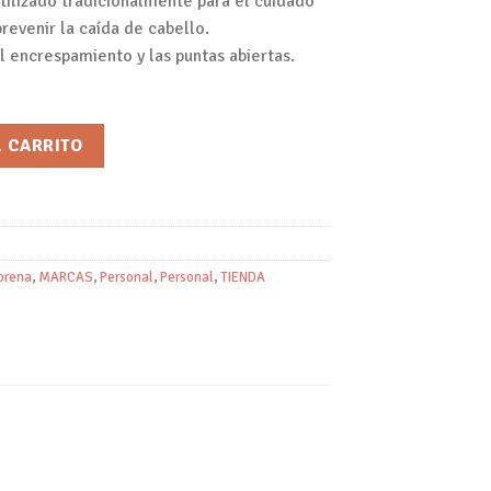
utilizado tradicionalmente para el cuidado
prevenir la caída de cabello.
l encrespamiento y las puntas abiertas.
 Morena cantidad
L CARRITO
orena
,
MARCAS
,
Personal
,
Personal
,
TIENDA