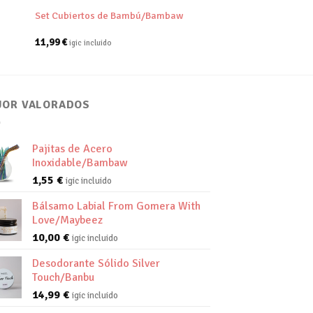
Set Cubiertos de Bambú/Bambaw
11,99
€
igic incluido
JOR VALORADOS
Pajitas de Acero
Inoxidable/Bambaw
1,55
€
igic incluido
Bálsamo Labial From Gomera With
Love/Maybeez
10,00
€
igic incluido
Desodorante Sólido Silver
Touch/Banbu
14,99
€
igic incluido