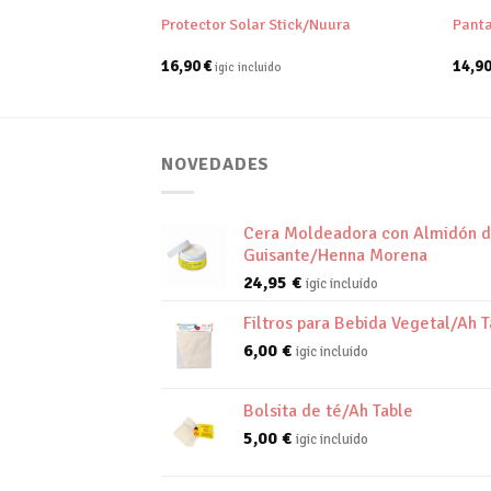
´Eat
Protector Solar Stick/Nuura
Panta
16,90
€
14,9
igic incluido
NOVEDADES
Cera Moldeadora con Almidón 
Guisante/Henna Morena
24,95
€
igic incluido
Filtros para Bebida Vegetal/Ah T
6,00
€
igic incluido
Bolsita de té/Ah Table
5,00
€
igic incluido