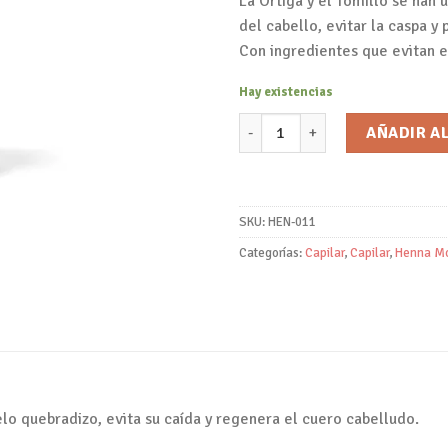
La Ortiga y el Tomillo se han 
del cabello, evitar la caspa y 
Con ingredientes que evitan e
Hay existencias
Champú Ortiga y Tomillo/Henna
AÑADIR A
SKU:
HEN-011
Categorías:
Capilar
,
Capilar
,
Henna M
elo quebradizo, evita su caída y regenera el cuero cabelludo.