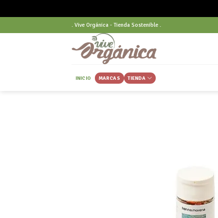
Skip
. Vive Orgánica - Tienda Sostenible .
to
content
INICIO
MARCAS
TIENDA