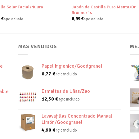
Jabón de Castilla Puro Menta/Dr
lla Solar Facial/Nuura
Bronner ´s
0
€
6,99
€
igic incluido
igic incluido
MAS VENDIDOS
ME
de
Papel higienico/Goodgranel
0,77
€
igic incluido
Esmaltes de Uñas/Zao
able
12,50
€
igic incluido
Lavavajillas Concentrado Manual
Limón/Goodgranel
4,90
€
igic incluido