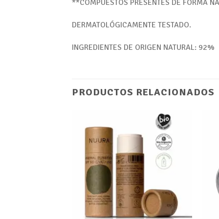
**COMPUESTOS PRESENTES DE FORMA NA
DERMATOLÓGICAMENTE TESTADO.
INGREDIENTES DE ORIGEN NATURAL: 92%
PRODUCTOS RELACIONADOS
Añadir
Añadir
a tu
a tu
lista de
lista de
deseos
deseos
+
+