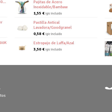
800K
Pajitas de Acero
Inoxidable/Bambaw
1,55
€
igic incluido
er
Pastilla Antical
Lavadora/Goodgranel
0,58
€
igic incluido
800K
Estropajo de Luffa/Azal
3,50
€
igic incluido
y
tos