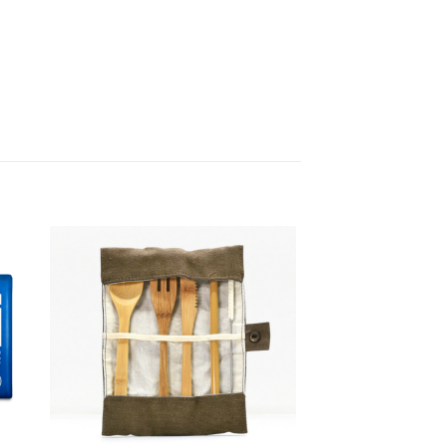
dir
Añadir
tu
a tu
a de
lista de
eos
deseos
+