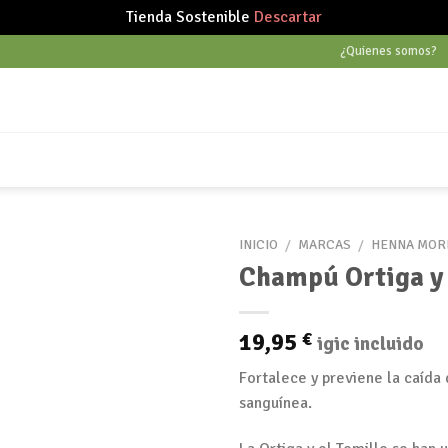
Tienda Sostenible
Descartar
¿Quienes somos?
INICIO
/
MARCAS
/
HENNA MOR
Champú Ortiga y
Añadir
19,95
€
igic incluido
a tu
lista
Fortalece y previene la caída 
de
sanguínea.
deseos