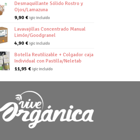
Desmaquillante Sólido Rostro y
Ojos/Lamazuna
9,90
€
igic incluido
Lavavajillas Concentrado Manual
Limón/Goodgranel
4,90
€
igic incluido
Botella Reutilizable + Colgador caja
Individual con Pastilla/Neletab
11,95
€
igic incluido