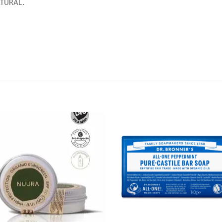
TURAL.
Añadir
Aña
a tu
a 
lista de
list
deseos
des
+