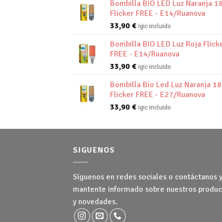
Bombilla BIO LED Luz Naranja 1
Flicker FREE - E14/Ruanova
33,90
€
igic incluido
Bombilla BIO LED Luz Roja Flick
FREE - E14/Ruanova
33,90
€
igic incluido
Bombilla Bio Led Luz Naranja 1
Flicker FREE - E27/Ruanova
33,90
€
igic incluido
SIGUENOS
Síguenos en redes sociales o contáctanos 
mantente informado sobre nuestros produc
y novedades.