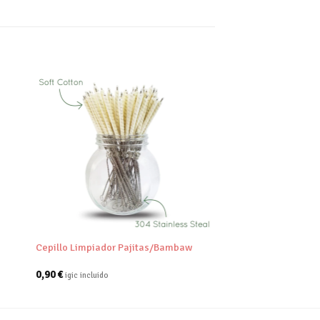
dir
Añadir
tu
a tu
a de
lista de
eos
deseos
+
Cepillo Limpiador Pajitas/Bambaw
0,90
€
igic incluido