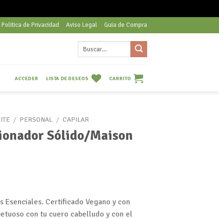
Politica de Privacidad
Aviso Legal
Guia de Compra
Buscar
por:
LISTA DE DESEOS
CARRITO
ACCEDER
ITE
/
PERSONAL
/
CAPILAR
onador Sólido/Maison
 Esenciales. Certificado Vegano y con
etuoso con tu cuero cabelludo y con el