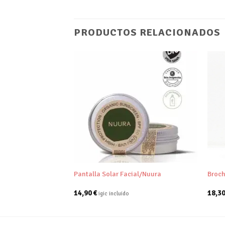
PRODUCTOS RELACIONADOS
Añadir
Añadir
a tu
a tu
lista de
lista de
deseos
deseos
+
+
ca 1L/Bambaw
Pantalla Solar Facial/Nuura
Broc
14,90
€
18,3
igic incluido