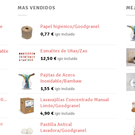
MAS VENDIDOS
ME
de
Papel higienico/Goodgranel
0,77
€
igic incluido
Esmaltes de Uñas/Zao
able
12,50
€
igic incluido
Pajitas de Acero
Inoxidable/Bambaw
1,55
€
igic incluido
800K
Lavavajillas Concentrado Manual
Limón/Goodgranel
4,90
€
igic incluido
er
Pastilla Antical
Lavadora/Goodgranel