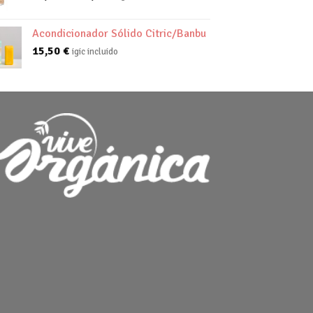
de
precios:
Acondicionador Sólido Citric/Banbu
desde
15,50
€
igic incluido
22,55 €
hasta
24,50 €