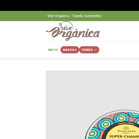
Skip
. Vive Orgánica - Tienda Sostenible .
to
content
INICIO
MARCAS
TIENDA