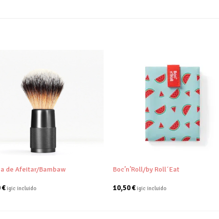
Añadir
Aña
a tu
a 
lista de
list
deseos
des
+
ha de Afeitar/Bambaw
Boc’n’Roll/by Roll´Eat
0
€
10,50
€
igic incluido
igic incluido