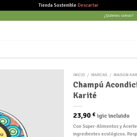
Tienda Sostenible
Descartar
¿Quienes somos?
INICIO
/
MARCAS
/
MAISON KAR
Champú Acondici
Karité
Añadir
a tu
lista
23,90
€
igic incluido
de
deseos
Con Super-Alimentos y Aceites
ingredientes ecológicos. Resp