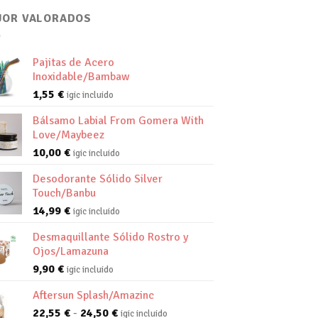
JOR VALORADOS
Pajitas de Acero
Inoxidable/Bambaw
1,55
€
igic incluido
Bálsamo Labial From Gomera With
Love/Maybeez
10,00
€
igic incluido
Desodorante Sólido Silver
Touch/Banbu
14,99
€
igic incluido
Desmaquillante Sólido Rostro y
Ojos/Lamazuna
9,90
€
igic incluido
Aftersun Splash/Amazinc
Rango
22,55
€
-
24,50
€
igic incluido