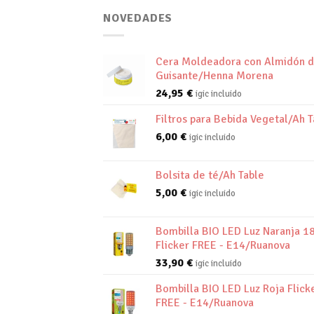
NOVEDADES
Cera Moldeadora con Almidón 
Guisante/Henna Morena
24,95
€
igic incluido
Filtros para Bebida Vegetal/Ah T
6,00
€
igic incluido
Bolsita de té/Ah Table
5,00
€
igic incluido
Bombilla BIO LED Luz Naranja 1
Flicker FREE - E14/Ruanova
33,90
€
igic incluido
Bombilla BIO LED Luz Roja Flick
FREE - E14/Ruanova