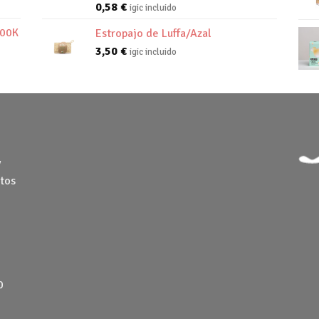
0,58
€
igic incluido
800K
Estropajo de Luffa/Azal
3,50
€
igic incluido
y
tos
0