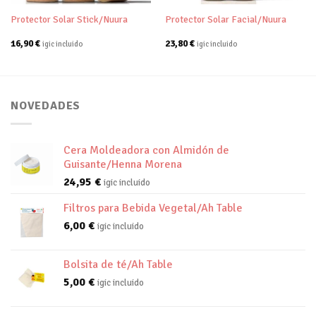
Protector Solar Stick/Nuura
Protector Solar Facial/Nuura
16,90
€
23,80
€
igic incluido
igic incluido
NOVEDADES
Cera Moldeadora con Almidón de
Guisante/Henna Morena
24,95
€
igic incluido
Filtros para Bebida Vegetal/Ah Table
6,00
€
igic incluido
Bolsita de té/Ah Table
5,00
€
igic incluido