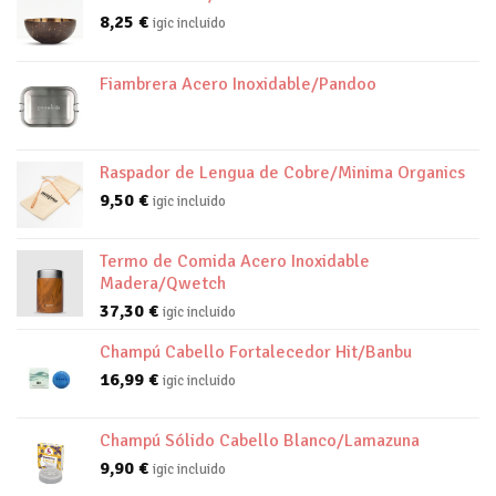
8,25
€
igic incluido
Fiambrera Acero Inoxidable/Pandoo
Raspador de Lengua de Cobre/Minima Organics
9,50
€
igic incluido
Termo de Comida Acero Inoxidable
Madera/Qwetch
37,30
€
igic incluido
Champú Cabello Fortalecedor Hit/Banbu
16,99
€
igic incluido
Champú Sólido Cabello Blanco/Lamazuna
9,90
€
igic incluido