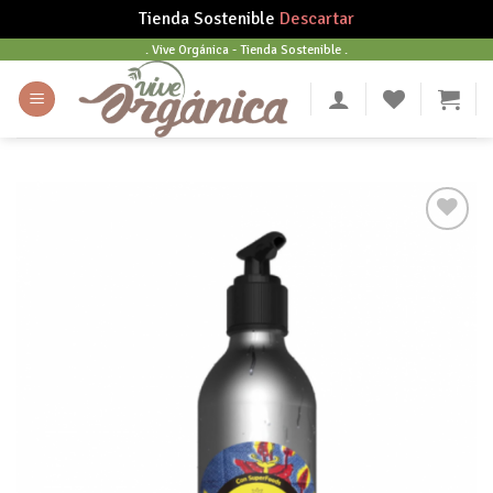
Tienda Sostenible
Descartar
Skip
. Vive Orgánica - Tienda Sostenible .
to
content
Añadir
a tu
lista
de
deseos