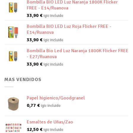
Bombilla BIO LED Luz Naranja 1800K Flicker
FREE - E14/Ruanova
33,90
€
igic incluido
Bombilla BIO LED Luz Roja Flicker FREE -
E14/Ruanova
33,90
€
igic incluido
Bombilla Bio Led Luz Naranja 1800K Flicker FREE
- E27/Ruanova
33,90
€
igic incluido
MAS VENDIDOS
Papel higienico/Goodgranel
0,77
€
igic incluido
Esmaltes de Uñas/Zao
12,50
€
igic incluido