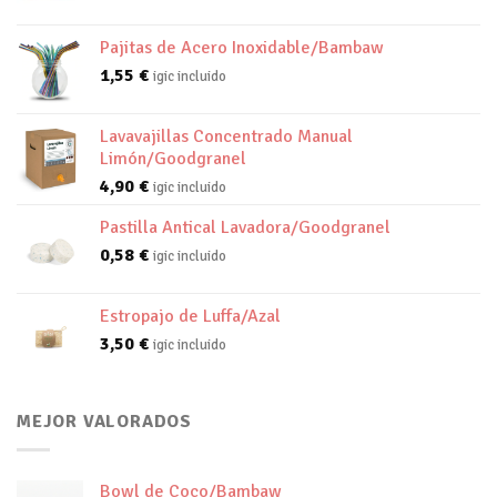
Pajitas de Acero Inoxidable/Bambaw
1,55
€
igic incluido
Lavavajillas Concentrado Manual
Limón/Goodgranel
4,90
€
igic incluido
Pastilla Antical Lavadora/Goodgranel
0,58
€
igic incluido
Estropajo de Luffa/Azal
3,50
€
igic incluido
MEJOR VALORADOS
Bowl de Coco/Bambaw