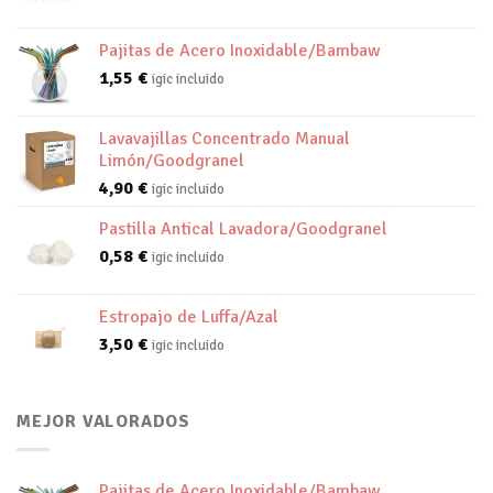
Pajitas de Acero Inoxidable/Bambaw
1,55
€
igic incluido
Lavavajillas Concentrado Manual
Limón/Goodgranel
4,90
€
igic incluido
Pastilla Antical Lavadora/Goodgranel
0,58
€
igic incluido
Estropajo de Luffa/Azal
3,50
€
igic incluido
MEJOR VALORADOS
Pajitas de Acero Inoxidable/Bambaw