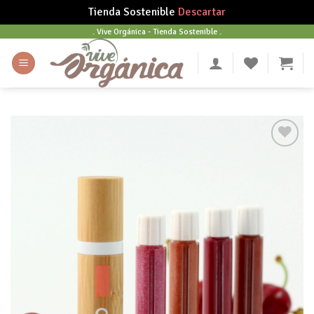
Tienda Sostenible
Descartar
Skip
. Vive Orgánica - Tienda Sostenible .
to
content
Añadir
a tu
lista
de
deseos