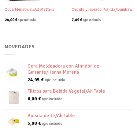
Copa Menstrual/All Matters
Cepillo Limpiador Vajilla/Bambaw
24,00
€
7,49
€
igic incluido
igic incluido
NOVEDADES
Cera Moldeadora con Almidón de
Guisante/Henna Morena
24,95
€
igic incluido
Filtros para Bebida Vegetal/Ah Table
6,00
€
igic incluido
Bolsita de té/Ah Table
5,00
€
igic incluido