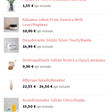
1,55
€
igic incluido
Bálsamo Labial From Gomera With
Love/Maybeez
10,00
€
igic incluido
Desodorante Sólido Silver Touch/Banbu
14,99
€
igic incluido
Desmaquillante Sólido Rostro y Ojos/Lamazuna
9,90
€
igic incluido
Aftersun Splash/Amazinc
Rango
22,55
€
-
24,50
€
igic incluido
de
precios:
Acondicionador Sólido Citric/Banbu
desde
15,50
€
igic incluido
22,55 €