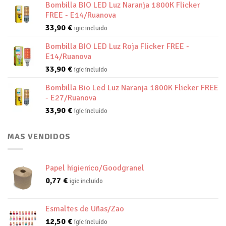
Bombilla BIO LED Luz Naranja 1800K Flicker
FREE - E14/Ruanova
33,90
€
igic incluido
Bombilla BIO LED Luz Roja Flicker FREE -
E14/Ruanova
33,90
€
igic incluido
Bombilla Bio Led Luz Naranja 1800K Flicker FREE
- E27/Ruanova
33,90
€
igic incluido
MAS VENDIDOS
Papel higienico/Goodgranel
0,77
€
igic incluido
Esmaltes de Uñas/Zao
12,50
€
igic incluido