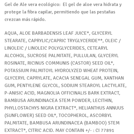
Gel de Ale vera ecológico: El gel de aloe vera hidrata y
protege la fibra capilar, permitiendo que las pestañas
crezcan más rápido.
AQUA, ALOE BARBADENSIS LEAF JUICE*, GLYCERYL
STEARATE, CAPRYLIC/CAPRIC TRYGLYCERIDE**, OLEIC /
LINOLEIC / LINOLEIC POLYGLYCERIDES, CETEARYL
ALCOHOL, SUCROSE PALMITATE, PULLULAN, GLYCERYL
ROSINATE, RICINUS COMMUNIS (CASTOR) SEED OIL*,
POTASSIUM PALMITOYL HYDROLYZED WHEAT PROTEIN,
GLYCERYL CAPRYLATE, ACACIA SENEGAL GUM, XANTHAN
GUM, PENTYLENE GLYCOL, SODIUM STEAROYL LACTYLATE,
P-ANISIC ACID, MAGNOLIA OFFICINALIS BARK EXTRACT,
BAMBUSA ARUNDINACEA STEM POWDER, LECITHIN,
PHYLLOSTACHYS NIGRA EXTRACT*, HELIANTHUS ANNUUS
(SUNFLOWER) SEED OIL*, TOCOPHEROL, ASCORBYL
PALMITATE, BAMBUSA ARUNDINACEA (BAMBOO) STEM
EXTRACT*, CITRIC ACID. MAY CONTAIN +/- : CI 77891