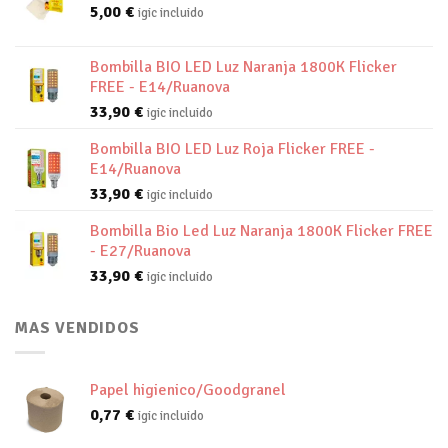
5,00
€
igic incluido
Bombilla BIO LED Luz Naranja 1800K Flicker
FREE - E14/Ruanova
33,90
€
igic incluido
Bombilla BIO LED Luz Roja Flicker FREE -
E14/Ruanova
33,90
€
igic incluido
Bombilla Bio Led Luz Naranja 1800K Flicker FREE
- E27/Ruanova
33,90
€
igic incluido
MAS VENDIDOS
Papel higienico/Goodgranel
0,77
€
igic incluido