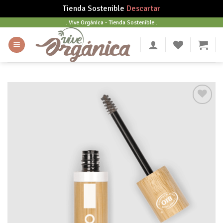
Tienda Sostenible
Descartar
Skip
. Vive Orgánica - Tienda Sostenible .
to
content
Añadir
a tu
lista
de
deseos