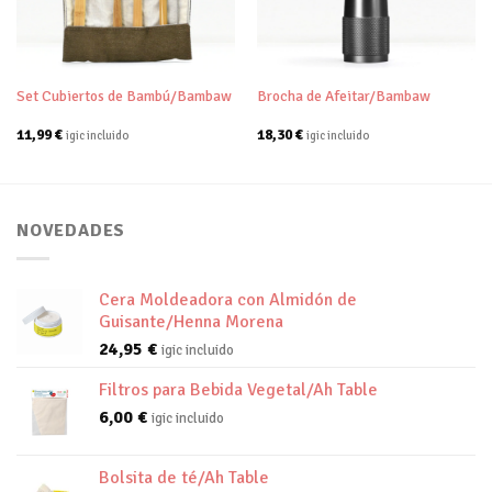
lista de
lista de
deseos
deseos
Set Cubiertos de Bambú/Bambaw
Brocha de Afeitar/Bambaw
11,99
€
18,30
€
igic incluido
igic incluido
NOVEDADES
Cera Moldeadora con Almidón de
Guisante/Henna Morena
24,95
€
igic incluido
Filtros para Bebida Vegetal/Ah Table
6,00
€
igic incluido
Bolsita de té/Ah Table