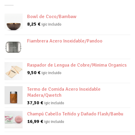
Bowl de Coco/Bambaw
8,25
€
igic incluido
Fiambrera Acero Inoxidable/Pandoo
Raspador de Lengua de Cobre/Minima Organics
9,50
€
igic incluido
Termo de Comida Acero Inoxidable
Madera/Qwetch
37,30
€
igic incluido
Champú Cabello Teñido y Dañado Flash/Banbu
16,99
€
igic incluido