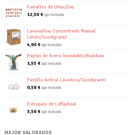
Esmaltes de Uñas/Zao
12,50
€
igic incluido
Lavavajillas Concentrado Manual
Limón/Goodgranel
4,90
€
igic incluido
Pajitas de Acero Inoxidable/Bambaw
1,55
€
igic incluido
Pastilla Antical Lavadora/Goodgranel
0,58
€
igic incluido
Estropajo de Luffa/Azal
3,50
€
igic incluido
MEJOR VALORADOS