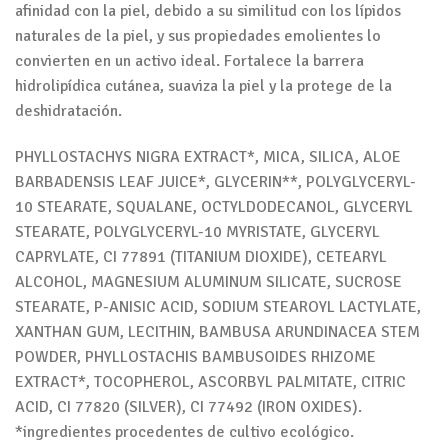
afinidad con la piel, debido a su similitud con los lípidos
naturales de la piel, y sus propiedades emolientes lo
convierten en un activo ideal. Fortalece la barrera
hidrolipídica cutánea, suaviza la piel y la protege de la
deshidratación.
PHYLLOSTACHYS NIGRA EXTRACT*, MICA, SILICA, ALOE
BARBADENSIS LEAF JUICE*, GLYCERIN**, POLYGLYCERYL-
10 STEARATE, SQUALANE, OCTYLDODECANOL, GLYCERYL
STEARATE, POLYGLYCERYL-10 MYRISTATE, GLYCERYL
CAPRYLATE, CI 77891 (TITANIUM DIOXIDE), CETEARYL
ALCOHOL, MAGNESIUM ALUMINUM SILICATE, SUCROSE
STEARATE, P-ANISIC ACID, SODIUM STEAROYL LACTYLATE,
XANTHAN GUM, LECITHIN, BAMBUSA ARUNDINACEA STEM
POWDER, PHYLLOSTACHIS BAMBUSOIDES RHIZOME
EXTRACT*, TOCOPHEROL, ASCORBYL PALMITATE, CITRIC
ACID, CI 77820 (SILVER), CI 77492 (IRON OXIDES).
*ingredientes procedentes de cultivo ecológico.