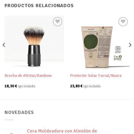
PRODUCTOS RELACIONADOS
Añadir
Añadir
a tu
a tu
lista de
lista de
deseos
deseos
Brocha de Afeitar/Bambaw
Protector Solar Facial/Nuura
18,30
€
23,80
€
igic incluido
igic incluido
NOVEDADES
Cera Moldeadora con Almidón de