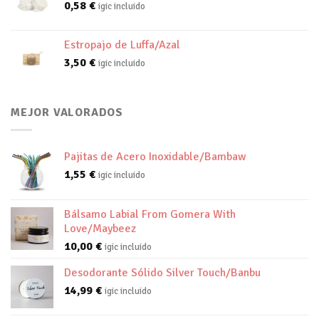
0,58
€
igic incluido
Estropajo de Luffa/Azal
3,50
€
igic incluido
MEJOR VALORADOS
Pajitas de Acero Inoxidable/Bambaw
1,55
€
igic incluido
Bálsamo Labial From Gomera With
Love/Maybeez
10,00
€
igic incluido
Desodorante Sólido Silver Touch/Banbu
14,99
€
igic incluido