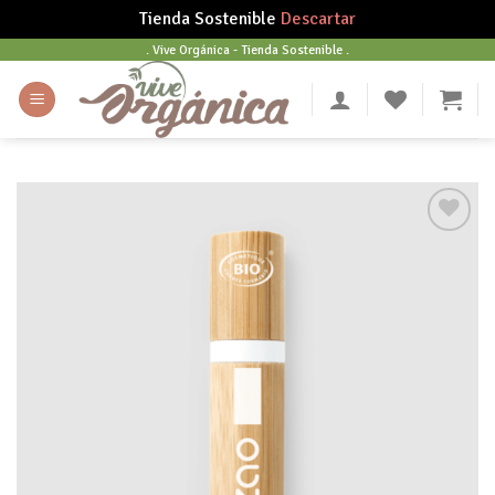
Tienda Sostenible
Descartar
Skip
. Vive Orgánica - Tienda Sostenible .
to
content
Añadir
a tu
lista
de
deseos