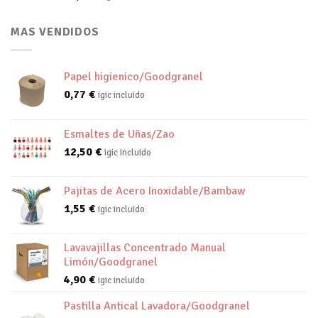
MAS VENDIDOS
Papel higienico/Goodgranel
0,77
€
igic incluido
Esmaltes de Uñas/Zao
12,50
€
igic incluido
Pajitas de Acero Inoxidable/Bambaw
1,55
€
igic incluido
Lavavajillas Concentrado Manual
Limón/Goodgranel
4,90
€
igic incluido
Pastilla Antical Lavadora/Goodgranel