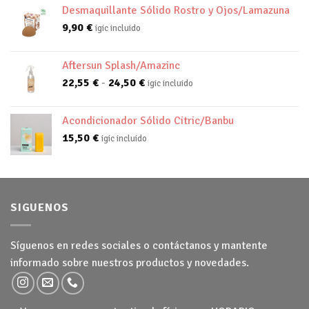
Desmaquillante Sólido Rostro y Ojos/Lamazuna
9,90
€
igic incluido
Aftersun Splash/Amazinc
Rango
22,55
€
-
24,50
€
igic incluido
de
precios:
Acondicionador Sólido Citric/Banbu
desde
15,50
€
igic incluido
22,55 €
hasta
24,50 €
SIGUENOS
Síguenos en redes sociales o contáctanos y mantente
informado sobre nuestros productos y novedades.