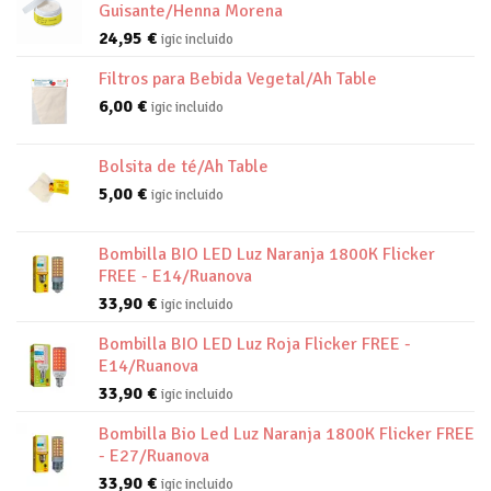
Guisante/Henna Morena
24,95
€
igic incluido
Filtros para Bebida Vegetal/Ah Table
6,00
€
igic incluido
Bolsita de té/Ah Table
5,00
€
igic incluido
Bombilla BIO LED Luz Naranja 1800K Flicker
FREE - E14/Ruanova
33,90
€
igic incluido
Bombilla BIO LED Luz Roja Flicker FREE -
E14/Ruanova
33,90
€
igic incluido
Bombilla Bio Led Luz Naranja 1800K Flicker FREE
- E27/Ruanova
33,90
€
igic incluido