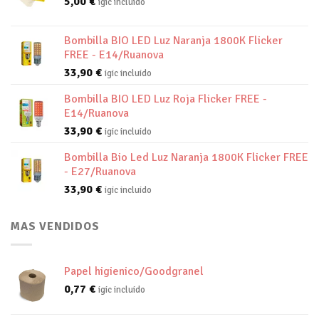
5,00
€
igic incluido
Bombilla BIO LED Luz Naranja 1800K Flicker
FREE - E14/Ruanova
33,90
€
igic incluido
Bombilla BIO LED Luz Roja Flicker FREE -
E14/Ruanova
33,90
€
igic incluido
Bombilla Bio Led Luz Naranja 1800K Flicker FREE
- E27/Ruanova
33,90
€
igic incluido
MAS VENDIDOS
Papel higienico/Goodgranel
0,77
€
igic incluido