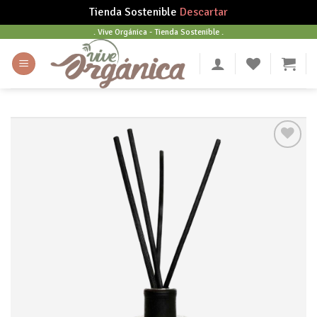
Tienda Sostenible
Descartar
Skip
. Vive Orgánica - Tienda Sostenible .
to
content
Añadir
a tu
lista
de
deseos