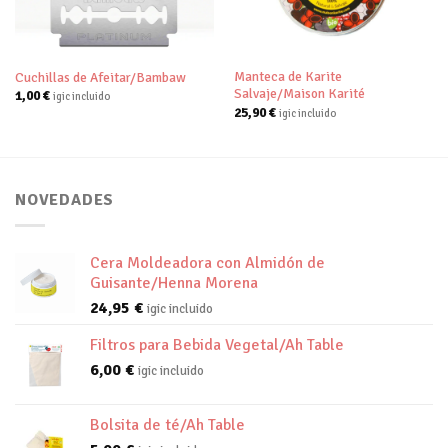
deseos
deseos
Manteca de Karite
Cuchillas de Afeitar/Bambaw
Salvaje/Maison Karité
1,00
€
igic incluido
25,90
€
igic incluido
NOVEDADES
Cera Moldeadora con Almidón de
Guisante/Henna Morena
24,95
€
igic incluido
Filtros para Bebida Vegetal/Ah Table
6,00
€
igic incluido
Bolsita de té/Ah Table