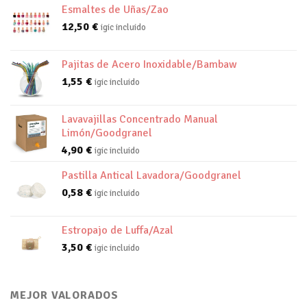
Esmaltes de Uñas/Zao
12,50
€
igic incluido
Pajitas de Acero Inoxidable/Bambaw
1,55
€
igic incluido
Lavavajillas Concentrado Manual
Limón/Goodgranel
4,90
€
igic incluido
Pastilla Antical Lavadora/Goodgranel
0,58
€
igic incluido
Estropajo de Luffa/Azal
3,50
€
igic incluido
MEJOR VALORADOS