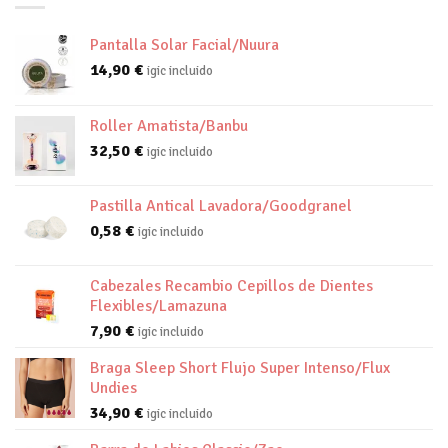
Pantalla Solar Facial/Nuura
14,90
€
igic incluido
Roller Amatista/Banbu
32,50
€
igic incluido
Pastilla Antical Lavadora/Goodgranel
0,58
€
igic incluido
Cabezales Recambio Cepillos de Dientes
Flexibles/Lamazuna
7,90
€
igic incluido
Braga Sleep Short Flujo Super Intenso/Flux
Undies
34,90
€
igic incluido