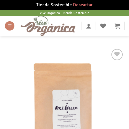
Tienda Sostenible
Descartar
Skip
. Vive Orgánica - Tienda Sostenible .
to
content
Añadir
a tu
lista
de
deseos