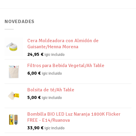
NOVEDADES
Cera Moldeadora con Almidón de
Guisante/Henna Morena
24,95
€
igic incluido
Filtros para Bebida Vegetal/Ah Table
6,00
€
igic incluido
Bolsita de té/Ah Table
5,00
€
igic incluido
Bombilla BIO LED Luz Naranja 1800K Flicker
FREE - E14/Ruanova
33,90
€
igic incluido