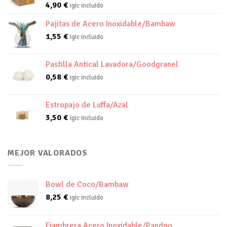
4,90
€
igic incluido
Pajitas de Acero Inoxidable/Bambaw
1,55
€
igic incluido
Pastilla Antical Lavadora/Goodgranel
0,58
€
igic incluido
Estropajo de Luffa/Azal
3,50
€
igic incluido
MEJOR VALORADOS
Bowl de Coco/Bambaw
8,25
€
igic incluido
Fiambrera Acero Inoxidable/Pandoo