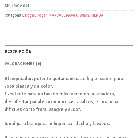
SKU:
MOV-001
Categorías:
Hogar
,
Hogar
,
MARCAS
,
Move & Wash
,
TIENDA
DESCRIPCIÓN
VALORACIONES (0)
Blanqueador, potente quitamanchas e higienizante para
ropa blanca y de color.
Excelente para un lavado más fuerte en la lavadora,
desinfectar pañales y compresas lavables, en manchas
difíciles como fruta, sangre y sudor.
Ideal para blanquear e higienizar ducha y lavabos.
Proviene de materias primas naturales: sal marina y agua.