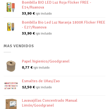
Bombilla BIO LED Luz Roja Flicker FREE -
E14/Ruanova
33,90
€
igic incluido
Bombilla Bio Led Luz Naranja 1800K Flicker FREE
- E27/Ruanova
33,90
€
igic incluido
MAS VENDIDOS
Papel higienico/Goodgranel
0,77
€
igic incluido
Esmaltes de Uñas/Zao
12,50
€
igic incluido
Lavavajillas Concentrado Manual
Limón/Goodgranel