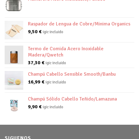
Raspador de Lengua de Cobre/Minima Organics
9,50
€
igic incluido
Termo de Comida Acero Inoxidable
Madera/Qwetch
37,30
€
igic incluido
Champú Cabello Sensible Smooth/Banbu
16,99
€
igic incluido
Champú Sólido Cabello Teñido/Lamazuna
9,90
€
igic incluido
SIGUENOS