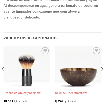
Al descomponerse en agua genera carbonato de sodio: un
agente limpiador con oxígeno que constituye un
blanqueador delicado.
PRODUCTOS RELACIONADOS
Añadir
Añadir
a tu
a tu
lista de
lista de
deseos
deseos
Brocha de Afeitar/Bambaw
Bowl de Coco/Bambaw
18,30
€
8,25
€
igic incluido
igic incluido