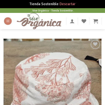
Tienda Sostenible
Descartar
Skip
. Vive Orgánica - Tienda Sostenible .
to
content
Añadir
a tu
lista
de
deseos