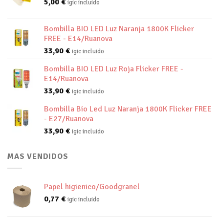
5,00
€
igic incluido
Bombilla BIO LED Luz Naranja 1800K Flicker
FREE - E14/Ruanova
33,90
€
igic incluido
Bombilla BIO LED Luz Roja Flicker FREE -
E14/Ruanova
33,90
€
igic incluido
Bombilla Bio Led Luz Naranja 1800K Flicker FREE
- E27/Ruanova
33,90
€
igic incluido
MAS VENDIDOS
Papel higienico/Goodgranel
0,77
€
igic incluido