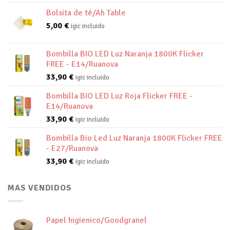
Bolsita de té/Ah Table
5,00
€
igic incluido
Bombilla BIO LED Luz Naranja 1800K Flicker
FREE - E14/Ruanova
33,90
€
igic incluido
Bombilla BIO LED Luz Roja Flicker FREE -
E14/Ruanova
33,90
€
igic incluido
Bombilla Bio Led Luz Naranja 1800K Flicker FREE
- E27/Ruanova
33,90
€
igic incluido
MAS VENDIDOS
Papel higienico/Goodgranel