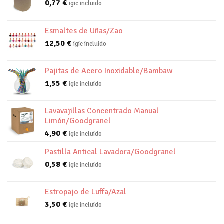
0,77
€
igic incluido
Esmaltes de Uñas/Zao
12,50
€
igic incluido
Pajitas de Acero Inoxidable/Bambaw
1,55
€
igic incluido
Lavavajillas Concentrado Manual
Limón/Goodgranel
4,90
€
igic incluido
Pastilla Antical Lavadora/Goodgranel
0,58
€
igic incluido
Estropajo de Luffa/Azal
3,50
€
igic incluido