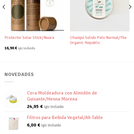
Añadir
Añadir
a tu
a tu
lista de
lista de
deseos
deseos
Champú Solido Pelo Normal/The
Protector Solar Stick/Nuura
Organic Republic
16,90
€
igic incluido
NOVEDADES
Cera Moldeadora con Almidón de
Guisante/Henna Morena
24,95
€
igic incluido
Filtros para Bebida Vegetal/Ah Table
6,00
€
igic incluido