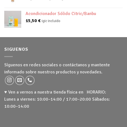
de
precios:
Acondicionador Sólido Citric/Banbu
desde
15,50
€
igic incluido
22,55 €
hasta
24,50 €
SIGUENOS
Síguenos en redes sociales o contáctanos y mantente
informado sobre nuestros productos y novedades.
♥ Ven a vernos a nuestra tienda física en HORARIO:
Lunes a viernes: 10:00–14:00 / 17:00–20:00 Sábados:
10:00–14:00