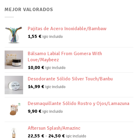
MEJOR VALORADOS
Pajitas de Acero Inoxidable/Bambaw
1,55
€
igic incluido
Bálsamo Labial From Gomera With
Love/Maybeez
10,00
€
igic incluido
Desodorante Sólido Silver Touch/Banbu
14,99
€
igic incluido
Desmaquillante Sólido Rostro y Ojos/Lamazuna
9,90
€
igic incluido
Aftersun Splash/Amazinc
Rango
22,55
€
-
24,50
€
igic incluido