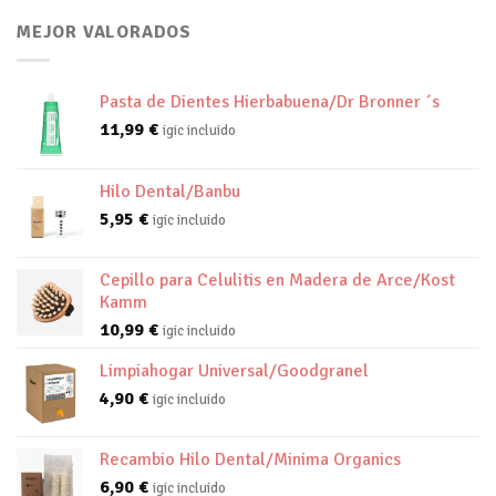
MEJOR VALORADOS
Pasta de Dientes Hierbabuena/Dr Bronner ´s
11,99
€
igic incluido
Hilo Dental/Banbu
5,95
€
igic incluido
Cepillo para Celulitis en Madera de Arce/Kost
Kamm
10,99
€
igic incluido
Limpiahogar Universal/Goodgranel
4,90
€
igic incluido
Recambio Hilo Dental/Minima Organics
6,90
€
igic incluido