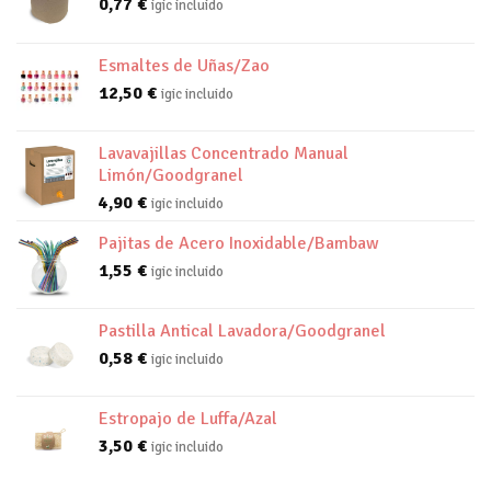
0,77
€
igic incluido
Esmaltes de Uñas/Zao
12,50
€
igic incluido
Lavavajillas Concentrado Manual
Limón/Goodgranel
4,90
€
igic incluido
Pajitas de Acero Inoxidable/Bambaw
1,55
€
igic incluido
Pastilla Antical Lavadora/Goodgranel
0,58
€
igic incluido
Estropajo de Luffa/Azal
3,50
€
igic incluido