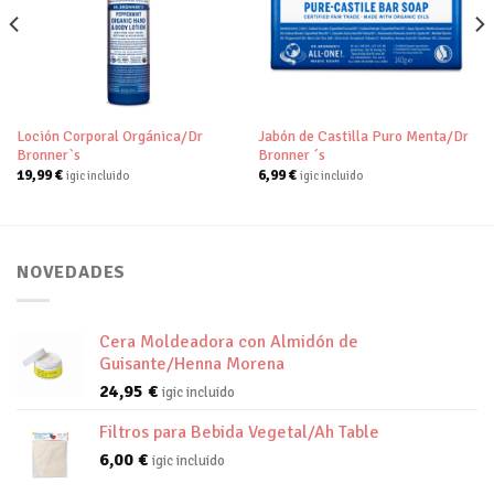
Añadir
Añadir
a tu
a tu
lista de
lista de
deseos
deseos
Loción Corporal Orgánica/Dr
Jabón de Castilla Puro Menta/Dr
Bronner`s
Bronner ´s
19,99
€
6,99
€
igic incluido
igic incluido
NOVEDADES
Cera Moldeadora con Almidón de
Guisante/Henna Morena
24,95
€
igic incluido
Filtros para Bebida Vegetal/Ah Table
6,00
€
igic incluido