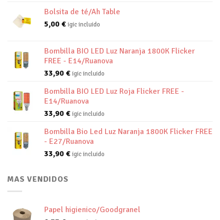
Bolsita de té/Ah Table
5,00
€
igic incluido
Bombilla BIO LED Luz Naranja 1800K Flicker
FREE - E14/Ruanova
33,90
€
igic incluido
Bombilla BIO LED Luz Roja Flicker FREE -
E14/Ruanova
33,90
€
igic incluido
Bombilla Bio Led Luz Naranja 1800K Flicker FREE
- E27/Ruanova
33,90
€
igic incluido
MAS VENDIDOS
Papel higienico/Goodgranel