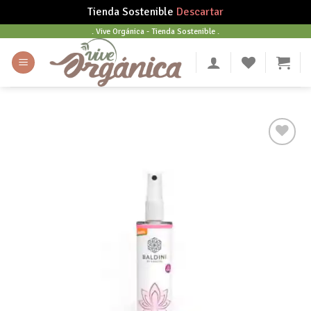
Tienda Sostenible
Descartar
Skip
. Vive Orgánica - Tienda Sostenible .
to
content
Añadir
a tu
lista
de
deseos