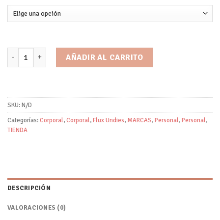
Braga Clasica Flujo Intenso/Flux Undies cantidad
AÑADIR AL CARRITO
SKU:
N/D
Categorías:
Corporal
,
Corporal
,
Flux Undies
,
MARCAS
,
Personal
,
Personal
,
TIENDA
DESCRIPCIÓN
VALORACIONES (0)