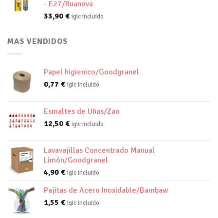
- E27/Ruanova
33,90
€
igic incluido
MAS VENDIDOS
Papel higienico/Goodgranel
0,77
€
igic incluido
Esmaltes de Uñas/Zao
12,50
€
igic incluido
Lavavajillas Concentrado Manual
Limón/Goodgranel
4,90
€
igic incluido
Pajitas de Acero Inoxidable/Bambaw
1,55
€
igic incluido