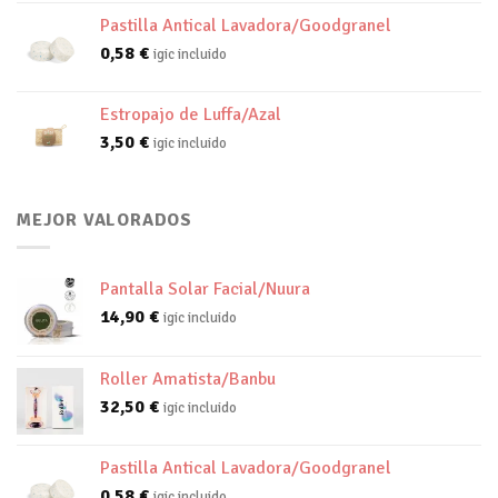
Pastilla Antical Lavadora/Goodgranel
0,58
€
igic incluido
Estropajo de Luffa/Azal
3,50
€
igic incluido
MEJOR VALORADOS
Pantalla Solar Facial/Nuura
14,90
€
igic incluido
Roller Amatista/Banbu
32,50
€
igic incluido
Pastilla Antical Lavadora/Goodgranel
0,58
€
igic incluido