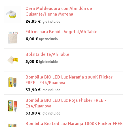
Cera Moldeadora con Almidón de
Guisante/Henna Morena
24,95
€
igic incluido
Filtros para Bebida Vegetal/Ah Table
6,00
€
igic incluido
Bolsita de té/Ah Table
5,00
€
igic incluido
Bombilla BIO LED Luz Naranja 1800K Flicker
FREE - E14/Ruanova
33,90
€
igic incluido
Bombilla BIO LED Luz Roja Flicker FREE -
E14/Ruanova
33,90
€
igic incluido
Bombilla Bio Led Luz Naranja 1800K Flicker FREE