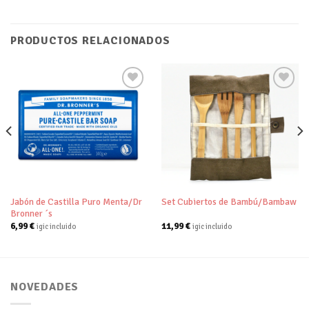
PRODUCTOS RELACIONADOS
Añadir
Añadir
a tu
a tu
lista de
lista de
deseos
deseos
Jabón de Castilla Puro Menta/Dr
Set Cubiertos de Bambú/Bambaw
Bronner ´s
6,99
€
11,99
€
igic incluido
igic incluido
NOVEDADES