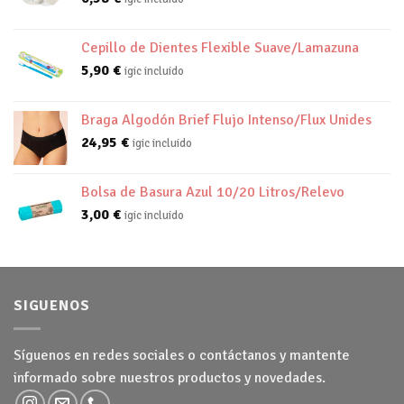
Cepillo de Dientes Flexible Suave/Lamazuna
5,90
€
igic incluido
Braga Algodón Brief Flujo Intenso/Flux Unides
24,95
€
igic incluido
Bolsa de Basura Azul 10/20 Litros/Relevo
3,00
€
igic incluido
SIGUENOS
Síguenos en redes sociales o contáctanos y mantente
informado sobre nuestros productos y novedades.