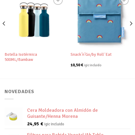
Añadir
Añadir
a tu
a tu
lista de
lista de
deseos
deseos
Botella Isotérmica
Snack’n’Go/by Roll´Eat
500ML/Bambaw
10,50
€
igic incluido
NOVEDADES
Cera Moldeadora con Almidón de
Guisante/Henna Morena
24,95
€
igic incluido