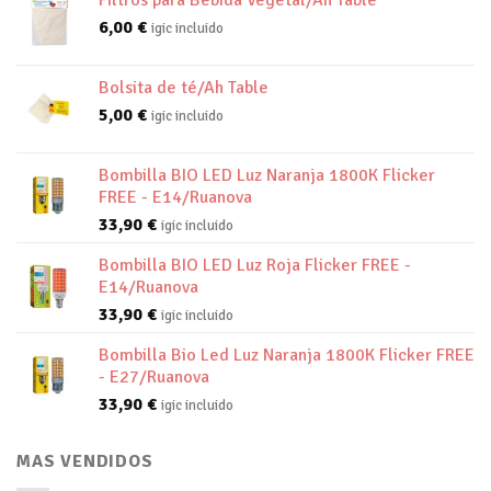
Filtros para Bebida Vegetal/Ah Table
6,00
€
igic incluido
Bolsita de té/Ah Table
5,00
€
igic incluido
Bombilla BIO LED Luz Naranja 1800K Flicker
FREE - E14/Ruanova
33,90
€
igic incluido
Bombilla BIO LED Luz Roja Flicker FREE -
E14/Ruanova
33,90
€
igic incluido
Bombilla Bio Led Luz Naranja 1800K Flicker FREE
- E27/Ruanova
33,90
€
igic incluido
MAS VENDIDOS