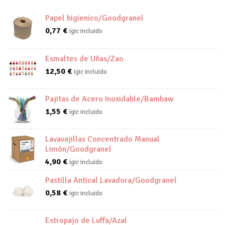
Papel higienico/Goodgranel
0,77
€
igic incluido
Esmaltes de Uñas/Zao
12,50
€
igic incluido
Pajitas de Acero Inoxidable/Bambaw
1,55
€
igic incluido
Lavavajillas Concentrado Manual
Limón/Goodgranel
4,90
€
igic incluido
Pastilla Antical Lavadora/Goodgranel
0,58
€
igic incluido
Estropajo de Luffa/Azal