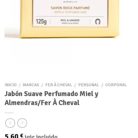
INICIO
/
MARCAS
/
FER Á CHEVAL
/
PERSONAL
/
CORPORAL
Jabón Suave Perfumado Miel y
Almendras/Fer À Cheval
5,60
€
igic incluido